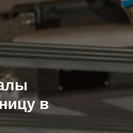
алы
зницу в