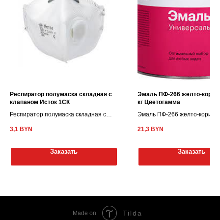
Респиратор полумаска складная с
Эмаль ПФ-266 желто-коричн
клапаном Исток 1СК
кг Цветогамма
Респиратор полумаска складная с
Эмаль ПФ-266 желто-коричне
клапаном Исток 1СК
кг Цветогамма
3,1
BYN
21,3
BYN
Заказать
Заказать
Tilda
Made on