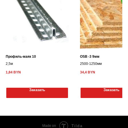
ра
Профиль-маяк 10
OSB -3 9мм
2,5м
2500-1250мм
1,84
BYN
34,4
BYN
Заказать
Заказать
Tilda
Made on