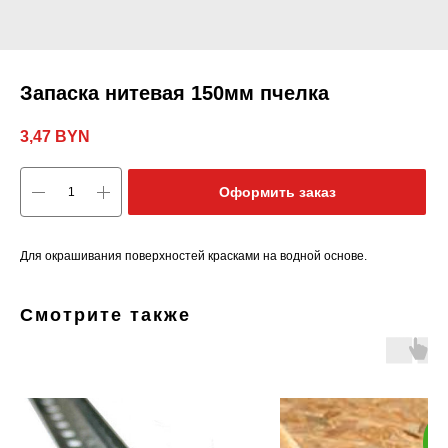
Запаска нитевая 150мм пчелка
3,47
BYN
Оформить заказ
Для окрашивания поверхностей красками на водной основе.
Смотрите также
з