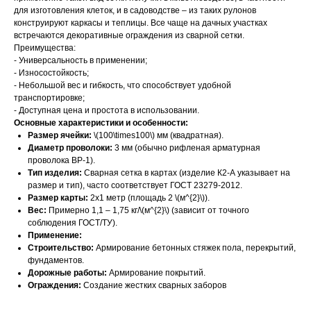
для изготовления клеток, и в садоводстве – из таких рулонов
конструируют каркасы и теплицы. Все чаще на дачных участках
встречаются декоративные ограждения из сварной сетки.
Преимущества:
- Универсальность в применении;
- Износостойкость;
- Небольшой вес и гибкость, что способствует удобной
транспортировке;
- Доступная цена и простота в использовании.
Основные характеристики и особенности:
Размер ячейки:
\(100\times100\) мм (квадратная).
Диаметр проволоки:
3 мм (обычно рифленая арматурная
проволока ВР-1).
Тип изделия:
Сварная сетка в картах (изделие К2-А указывает на
размер и тип), часто соответствует ГОСТ 23279-2012.
Размер карты:
2х1 метр (площадь 2 \(м^{2}\)).
Вес:
Примерно 1,1 – 1,75 кг/\(м^{2}\) (зависит от точного
соблюдения ГОСТ/ТУ).
Применение:
Строительство:
Армирование бетонных стяжек пола, перекрытий,
фундаментов.
Дорожные работы:
Армирование покрытий.
Ограждения:
Создание жестких сварных заборов