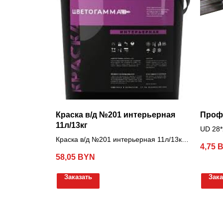
Краска в/д №201 интерьерная
Профи
11л/13кг
UD 28*
Краска в/д №201 интерьерная 11л/13кг
4,75
Цветогамма
58,05
BYN
Заказать
Зака