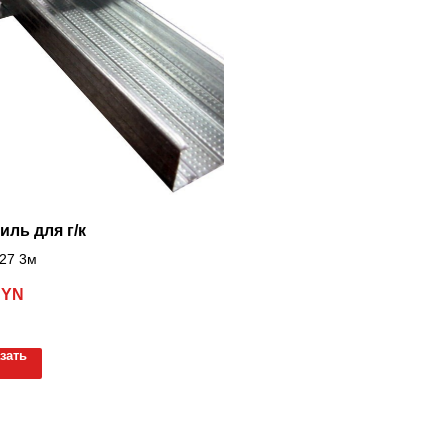
ль для г/к
27 3м
BYN
зать