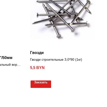
Гвозди
"/50мм
Гвозди строительные 3,0*90 (1кг)
альный ворс,
5,5
BYN
Заказать