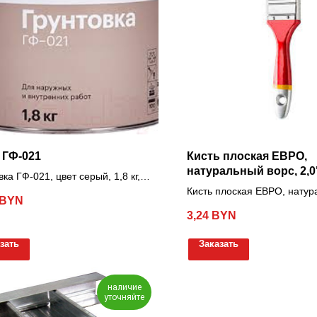
 ГФ-021
Кисть плоская ЕВРО,
натуральный ворс, 2,0
вка ГФ-021, цвет серый, 1,8 кг,
гамма
Кисть плоская ЕВРО, натур
BYN
2,0"/50мм
3,24
BYN
зать
Заказать
наличие
уточняйте