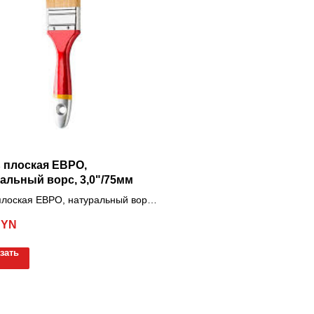
 плоская ЕВРО,
альный ворс, 3,0"/75мм
плоская ЕВРО, натуральный ворс,
5мм
BYN
зать