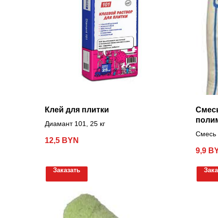
Клей для плитки
Смесь
полим
Диамант 101,
25 кг
Смесь 
12,5
BYN
добавк
9,9
B
Заказать
Зака