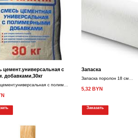
 цемент.универсальная с
Запаска
. добавками,30кг
Запаска поролон 18 см
цемент.универсальная с полим.
MOLTOPREN,Д=70ММ
5,32
BYN
ами,30кг
YN
зать
Заказать