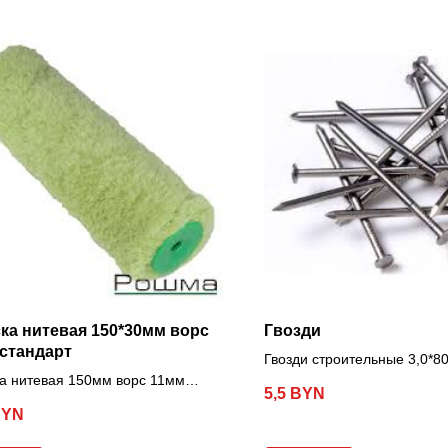
ка нитевая 150*30мм ворс
Гвозди
стандарт
Гвозди строительные 3,0*80 
а нитевая 150мм ворс 11мм
5,5
BYN
рт, к ручке 6 мм
BYN