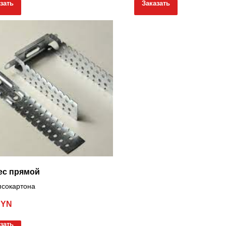
зать
Заказать
ес прямой
псокартона
BYN
зать