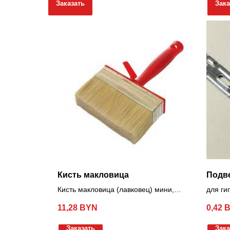
Заказать
Зака
Кисть макловица
Подв
Кисть макловица (лавковец) мини,
для ги
натуральный ворс, 150х50мм
11,28
BYN
0,42
Заказать
Зака