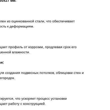
60x27 мм:
ен из оцинкованной стали, что обеспечивает
вость к деформациям.
ает профиль от коррозии, продлевая срок его
шенной влажности.
я:
я создания подвесных потолков, облицовки стен и
егородок.
ируется, что ускоряет процесс установки
щает работу с конструкцией.